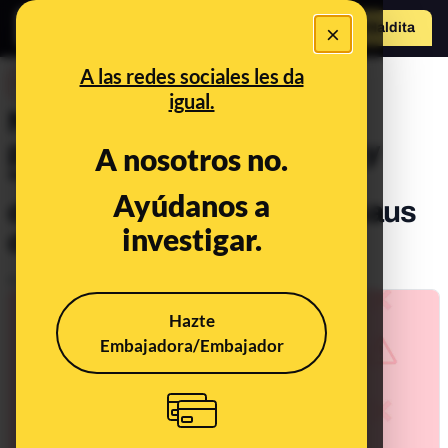
×
Hazte Maldit
o
Abrir menú
A las redes sociales les da
DESINFO
igual.
No, no hay un grupo de
personas haciendo cortes y
A nosotros no.
"pasando el VIH" en las
Ayúdanos a
discotecas Fabrik y Blackhaus
investigar.
de Madrid
Publicado el
Oct 21, 2021, 5:37:00 PM
Hazte
Embajadora/Embajador