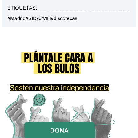
ETIQUETAS:
#Madrid
#SIDA
#VIH
#discotecas