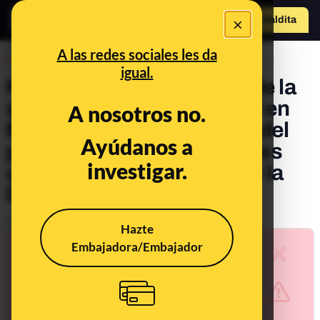
×
Hazte Maldit
o
Abrir menú
A las redes sociales les da
DESINFO
igual.
No, esta protesta delante de la
sede de la Policía Nacional en
A nosotros no.
Barcelona no es en contra del
Ayúdanos a
pasaporte de vacunación: es
investigar.
una manifestación durante la
Diada de Cataluña
Publicado el
Sep 13, 2021, 1:12:59 PM
Hazte
Embajadora/Embajador