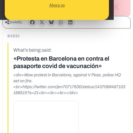
Ahora no
SHARE:
9/13/21
What's being said:
«Protesta en Barcelona en contra el
pasaporte covid de vacunación»
<div>Wow protest in Barcelona, against V Pass, police HQ
set on fire.
<br>https://twitter.com/jen70717630/status/1437069487103
168515?s=21<br><br><br></div>