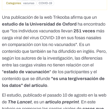
vacunados/</a></div>
Categories
vacunas
COVID-19
Una
publicación de la web Trikooba
afirma que un
estudio de la Universidad de Oxford
ha encontrado
que "los individuos vacunados llevan
251 veces
más
carga viral del virus COVID-19 en sus fosas nasales
en comparación con los no vacunados". Es un
contenido que también se ha difundido en
inglés
. Pero,
según los
autores de la investigación
, las diferencias
entre las cargas virales no tienen relación con el
"
estado de vacunación
" de los participantes y el
contenido que se difunde
"es una tergiversación de
los datos" del artículo
.
El
estudio
, publicado el pasado 10 de agosto
en la web
de
The Lancet
, es un
artículo
preprint
. En este
trabajo se comparan las cargas virales de
casos
que