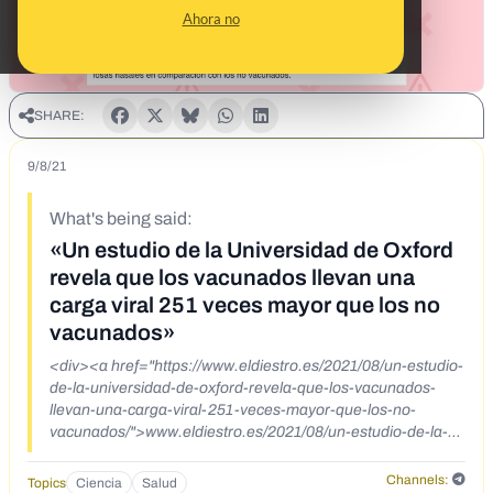
Ahora no
SHARE:
9/8/21
What's being said:
«Un estudio de la Universidad de Oxford
revela que los vacunados llevan una
carga viral 251 veces mayor que los no
vacunados»
<div><a href="https://www.eldiestro.es/2021/08/un-estudio-
de-la-universidad-de-oxford-revela-que-los-vacunados-
llevan-una-carga-viral-251-veces-mayor-que-los-no-
vacunados/">www.eldiestro.es/2021/08/un-estudio-de-la-
universidad-de-oxford-revela-que-los-vacunados-llevan-
una-carga-viral-251-veces-mayor-que-los-no-
Channels:
Topics
Ciencia
Salud