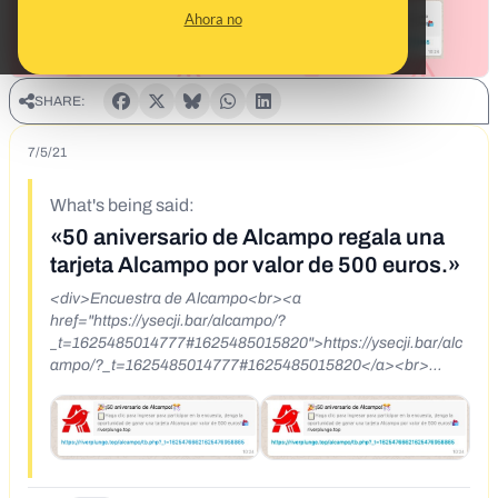
Ahora no
SHARE:
7/5/21
What's being said:
«50 aniversario de Alcampo regala una
tarjeta Alcampo por valor de 500 euros.»
<div>Encuestra de Alcampo<br><a
href="https://ysecji.bar/alcampo/?
_t=1625485014777#1625485015820">https://ysecji.bar/alc
ampo/?_t=1625485014777#1625485015820</a><br>
<strong>¡Felicidades!</strong></div><div>¡50 aniversario
de Alcampo!</div><div>A través del cuestionario, tendrá la
oportunidad de obtener una tarjeta Alcampo por valor de
500 euros.<br><br></div><div><br></div>