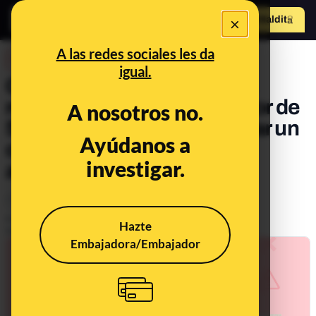
×
Hazte Maldit
o
Abrir menú
A las redes sociales les da
DESINFO
igual.
Cuidado, Alcampo no está
regalando tarjetas “por valor de
A nosotros no.
500 euros” con sólo rellenar un
Ayúdanos a
cuestionario por su "50
investigar.
aniversario": es phishing
Timo
Publicado el
Jul 5, 2021, 5:30:02 PM
Hazte
Actualizado el
Sep 6, 2021, 7:53:00 AM
Embajadora/Embajador