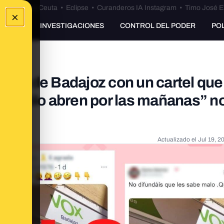
euta
•
Bulos Ceuta
•
Eclipse
•
Curanderos IA Instagram
•
Timo José E
×
UNKING
INVESTIGACIONES
CONTROL DEL PODER
PO
 Vox de Badajoz con un cartel que
sto sólo abren por las mañanas” n
Actualizado el
Jul 19, 2