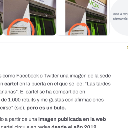
and 4 mo
element
les como
Facebook
o Twitter una imagen de la sede
un
cartel
en la puerta en el que se lee: “Las tardes
añanas”. El cartel se ha compartido en
de 1.000 retuits y me gustas con afirmaciones
reirse
” (sic),
pero es un bulo.
o a partir de una
imagen publicada en la web
 cartel circula en redes
desde el año 2019
.