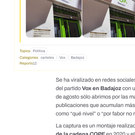
Topics
Política
Categories
carteles
Vox
Badajoz
Reports
12
Se ha viralizado en redes socia
del partido
Vox en Badajoz
con 
de agosto sólo abrimos por las m
publicaciones que acumulan más 
como “
qué nivel
” o “
por fabor no 
La captura es un montaje realizad
de la cadena
COPE
en 2020 y el