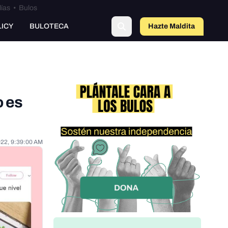
lías
•
Bulos
LICY
BULOTECA
Hazte Maldit
o
o es
022, 9:39:00 AM