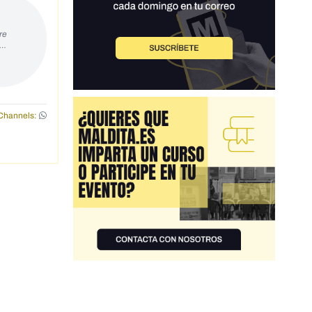
re
s…
Channels: