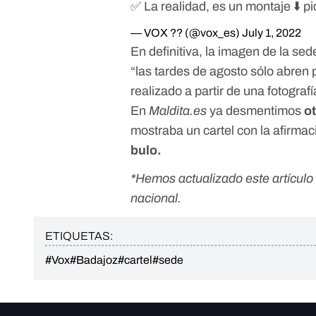
✅ La realidad, es un montaje ⬇️
pi
— VOX ?? (@vox_es)
July 1, 2022
En definitiva, la imagen de la se
“las tardes de agosto sólo abren
realizado a partir de una fotograf
En
Maldita.es
ya desmentimos
o
mostraba un cartel con la afirma
bulo
.
*Hemos actualizado este artículo e
nacional.
ETIQUETAS:
#Vox
#Badajoz
#cartel
#sede