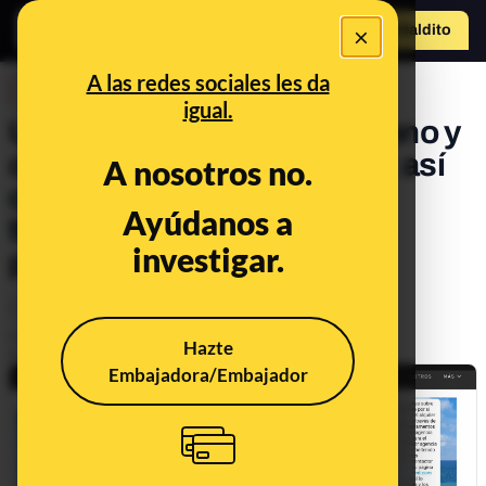
×
Hazte Maldit
o
Abrir menú
A las redes sociales les da
DESINFO
igual.
Un nuevo número de teléfono y
otra inmobiliaria fantasma: así
A nosotros no.
cambian de estrategia los
Ayúdanos a
timadores de alquileres de
investigar.
pisos
Consumo
Publicado el
Jul 30, 2021, 5:57:34 PM
Hazte
Actualizado el
Sep 17, 2021, 8:55:00 AM
Embajadora/Embajador