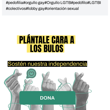
#pedofilia
#orgullo gay
#Orgullo LGTB
#pedófilo
#LGTBI
#colectivos
#lobby gay
#orientación sexual