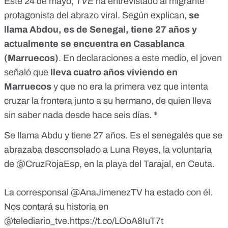
Este 24 de mayo,
TVE
ha entrevistado al migrante
protagonista del abrazo viral
. Según explican,
se
llama Abdou, es de Senegal, tiene 27 años y
actualmente se encuentra en Casablanca
(Marruecos)
. En declaraciones a este medio, el joven
señaló que
lleva cuatro años viviendo en
Marruecos
y que no era la primera vez que intenta
cruzar la frontera junto a su hermano, de quien lleva
sin saber nada desde hace seis días. *
Se llama Abdu y tiene 27 años. Es el senegalés que se
abrazaba desconsolado a Luna Reyes, la voluntaria
de
@CruzRojaEsp
, en la playa del Tarajal, en Ceuta.
La corresponsal
@AnaJimenezTV
ha estado con él.
Nos contará su historia en
@telediario_tve
.
https://t.co/LOoA8IuT7t