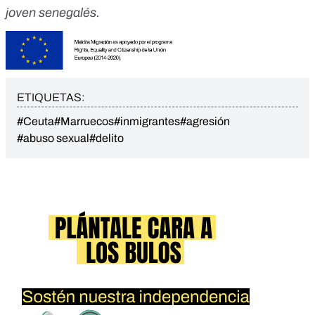
joven senegalés.
ETIQUETAS:
#Ceuta
#Marruecos
#inmigrantes
#agresión
#abuso sexual
#delito