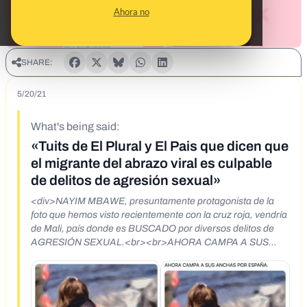
Ahora no
SHARE:
5/20/21
What's being said:
«Tuits de El Plural y El Pais que dicen que
el migrante del abrazo viral es culpable
de delitos de agresión sexual»
<div>NAYIM MBAWE, presuntamente protagonista de la
foto que hemos visto recientemente con la cruz roja, vendría
de Mali, país donde es BUSCADO por diversos delitos de
AGRESIÓN SEXUAL.<br><br>AHORA CAMPA A SUS
ANCHAS POR ESPAÑA.<br>
<br>https://twitter.com/pinwinoanonimo/status/1395292271
738818562<br>https://twitter.com/NewlraI/status/13953072
73338109955<br>https://twitter.com/El_PluraI/status/13953