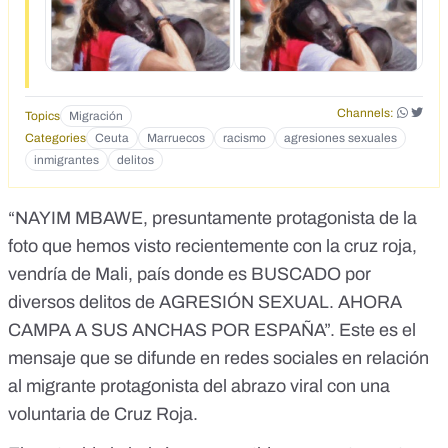
14510026743808<br>https://twitter.com/EI_PAlS_/status/13
95311862305239045&nbsp;</div>
Channels:
Topics
Migración
Categories
Ceuta
Marruecos
racismo
agresiones sexuales
inmigrantes
delitos
“NAYIM MBAWE, presuntamente protagonista de la
foto que hemos visto recientemente con la cruz roja,
vendría de Mali, país donde es BUSCADO por
diversos delitos de AGRESIÓN SEXUAL. AHORA
CAMPA A SUS ANCHAS POR ESPAÑA”. Este es el
mensaje que se difunde en redes sociales en relación
al migrante protagonista del abrazo viral con una
voluntaria de Cruz Roja.