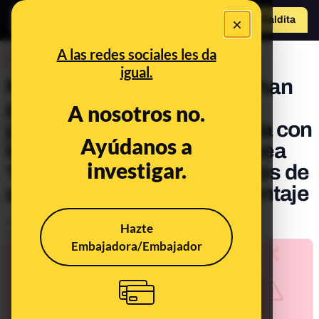
×
Hazte Maldit
o
Abrir menú
A las redes sociales les da
DESINFO
igual.
No, ni ‘El País’ ni ‘El Plural’ han
publicado que el migrante
A nosotros no.
protagonista de la fotografía con
Ayúdanos a
la voluntaria de Cruz Roja sea
investigar.
‘buscado en Mali’ por ‘delitos de
agresión sexual’: es un montaje
Publicado el
May 20, 2021, 12:34:34 PM
Hazte
Actualizado el
May 24, 2021, 3:24:00 PM
Embajadora/Embajador