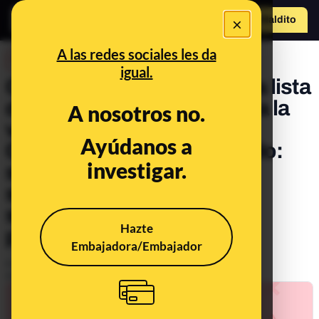
×
Hazte Maldit
a
Abrir menú
A las redes sociales les da
DESINFO
igual.
Cuidado con esta supuesta lista
de "reacciones adversas" a la
A nosotros no.
vacuna de Pfizer contra la
Ayúdanos a
COVID-19 en el Reino Unido:
investigar.
son notificaciones de
sospechas de efectos
secundarios que no están
Hazte
probados
Embajadora/Embajador
Publicado el
Mar 29, 2021, 5:00:21 PM
Actualizado el
Apr 5, 2021, 9:16:00 AM