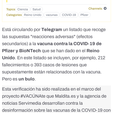
onavirus-covid-19-vaccine-adverse-reactions</a><br>
<br>Informe del Gobierno del Reino Unido.<br>Reacciones
Channels:
Topics
Ciencia
Salud
adversas a las vacunas de Pfizer<br><br> Fecha de
Categories
Reino Unido
vacunas
COVID-19
Pfizer
ejecución: 4 de marzo de 2021<br><br>* Trastornos
sanguíneos: 2.033<br>* Trastornos cardíacos: 1,032<br>*
Trastornos congénitos: 3<br>* Trastornos auditivos:
Está circulando por
Telegram
un listado que recoge
713<br>* Trastornos endocrinos: 10<br>* Trastornos
las supuestas "reacciones adversas" (efectos
oculares: 1.242 (12 ciegos)<br>* Trastornos
secundarios) a la
gastrointestinales: 9.360<br>* Trastornos generales:
vacuna contra la COVID-19 de
26.391<br>* Trastornos hepáticos: 17<br>* Trastornos del
Pfizer y BioNTech
que se han dado en el
Reino
sistema inmunitario: 466<br>* Infecciones: 1,863<br>*
Unido
. En este listado se incluyen, por ejemplo, 212
Lesiones: 393<br>* Investigaciones continuadas: 965<br>*
Trastornos metabólicos: 525<br>* Trastornos del tejido
fallecimientos o 393 casos de lesiones que
muscular 11,565<br>* Neoplasias: 20<br>* Trastornos del
supuestamente están relacionados con la vacuna.
sistema nervioso 16,107<br>* Asociados al embarazo:
Pero es
29<br>* Trastornos psiquiátricos: 1,235<br>* Trastornos
un bulo
.
renales / urinarios: 187<br>* Sist.&nbsp; Reproductivo:
Esta verificación ha sido realizada en el marco del
338<br>* Trastornos respiratorios: 3,575<br>* Trastornos
de la piel: 6,042<br>* Trastornos vasculares: 992<br>*
proyecto
#VACÚNAte
que Maldita.es y la agencia de
Muertos: 212<br>* Procedimientos médicos y quirúrgicos:
noticias Servimedia desarrollan contra la
45<br>&nbsp;<br>:triangular_flag_on_post:Lo inquietante
es que se trata de un informe semanal:flushed:</div>
desinformación sobre las vacunas de la COVID-19 con