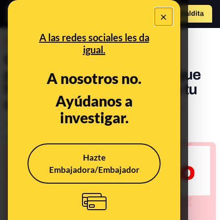
×
Hazte Maldit
o
Abrir menú
A las redes sociales les da
DESINFO
igual.
Cuidado con los casos de
phishing que te alertan de que
A nosotros no.
ha habido un problema con tu
Ayúdanos a
cuenta de Netflix, PayPal...
investigar.
Timo
Publicado el
Mar 24, 2021, 2:00:32 PM
Hazte
Embajadora/Embajador