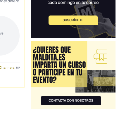
r el dinero
re
…
Channels: