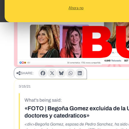
Ahora no
SHARE:
3/15/21
What's being said:
«FOTO | Begoña Gomez excluida de la U
doctores y catedraticos»
<div>Begoña Gomez, esposa de Pedro Sanchez, ha sido ex