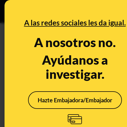
Especial C
DESINFO
PREB
A las redes sociales les da igual.
DESINFO
A nosotros no.
No, Begoña Gómez no ha sido 
Universidad Complutense de M
Ayúdanos a
doctores y catedráticos
investigar.
Publicado el
Mar 15, 2021, 12:30:38 PM
Hazte Embajadora/Embajador