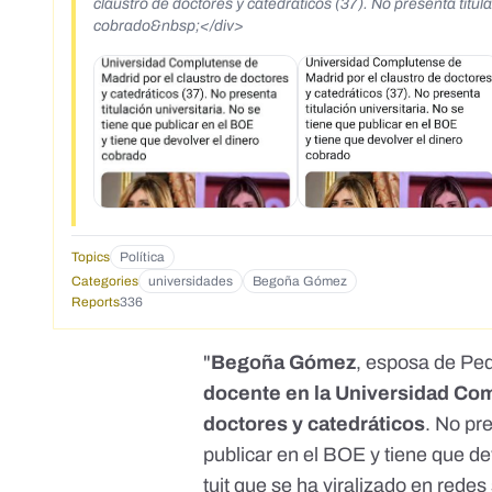
claustro de doctores y catedraticos (37). No presenta titula
cobrado&nbsp;</div>
Topics
Política
Categories
universidades
Begoña Gómez
Reports
336
"
Begoña Gómez
, esposa de Pe
docente en la Universidad Com
doctores y catedráticos
. No pre
publicar en el BOE y tiene que de
tuit
que se ha viralizado en redes