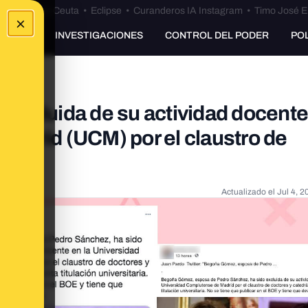
euta
•
Bulos Ceuta
•
Eclipse
•
Curanderos IA Instagram
•
Timo José E
×
UNKING
INVESTIGACIONES
CONTROL DEL PODER
PO
excluida de su actividad docente 
adrid (UCM) por el claustro de
Actualizado el
Jul 4, 2