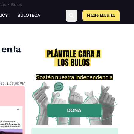
lías
•
Bulos
LICY
BULOTECA
Hazte Maldit
o
en la
023, 1:57:00 PM