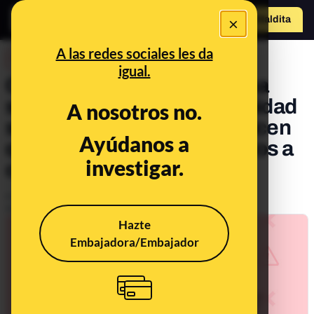
×
Hazte Maldit
a
Abrir menú
A las redes sociales les da
DESINFO
igual.
Cuidado si te llaman por una
supuesta encuesta de Sanidad
A nosotros no.
sobre el coronavirus y te dicen
Ayúdanos a
que te van a mandar técnicos a
investigar.
casa: es una estafa
Publicado el
Jan 29, 2021, 1:32:03 PM
Actualizado el
Mar 10, 2021, 8:13:00 AM
Hazte
Embajadora/Embajador