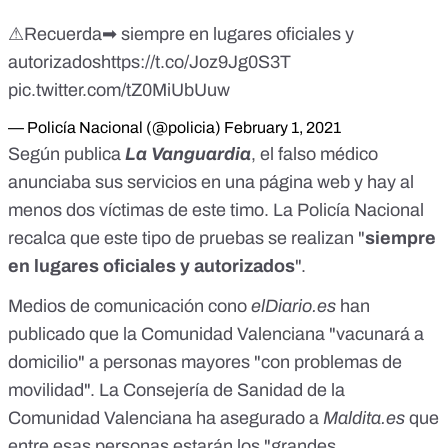
⚠Recuerda➡ siempre en lugares oficiales y
autorizados
https://t.co/Joz9Jg0S3T
pic.twitter.com/tZ0MiUbUuw
— Policía Nacional (@policia)
February 1, 2021
Según publica
La Vanguardia
, el falso médico
anunciaba sus servicios en una página web y hay al
menos dos víctimas de este timo. La Policía Nacional
recalca que este tipo de pruebas se realizan "
siempre
en lugares oficiales y autorizados
".
Medios de comunicación cono
elDiario.es
han
publicado que la Comunidad Valenciana "vacunará a
domicilio" a personas mayores "con problemas de
movilidad". La Consejería de Sanidad de la
Comunidad Valenciana ha asegurado a
Maldita.es
que
entre esas personas estarán los "grandes