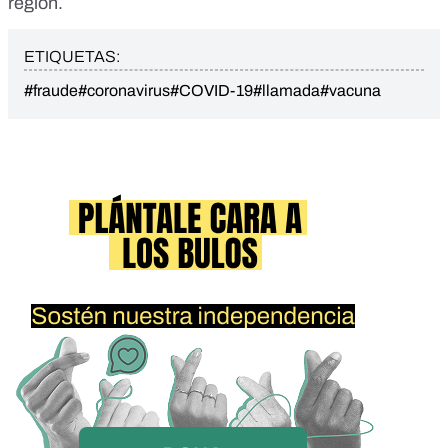
región.
ETIQUETAS:
#fraude
#coronavirus
#COVID-19
#llamada
#vacuna