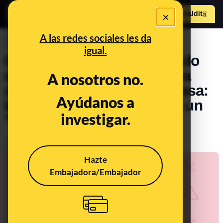
×
Hazte Maldit
o
Abrir menú
A las redes sociales les da
PREBUNKING
igual.
Cuidado si te llaman diciendo
que te van a poner la vacuna
A nosotros no.
contra la COVID-19 en tu casa:
Ayúdanos a
la Guardia Civil dice que es un
investigar.
"intento de estafa"
Publicado el
Dec 24, 2020, 10:55:43 AM
Actualizado el
Mar 20, 2021, 7:13:00 PM
Hazte
Embajadora/Embajador