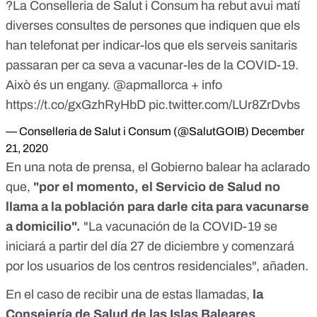
?La Conselleria de Salut i Consum ha rebut avui matí
diverses consultes de persones que indiquen que els
han telefonat per indicar-los que els serveis sanitaris
passaran per ca seva a vacunar-les de la COVID-19.
Això és un engany.
@apmallorca
+ info
https://t.co/gxGzhRyHbD
pic.twitter.com/LUr8ZrDvbs
— Conselleria de Salut i Consum (@SalutGOIB)
December
21, 2020
En una nota de prensa
, el Gobierno balear ha aclarado
que,
"por el momento, el Servicio de Salud no
llama a la población para darle cita para vacunarse
a domicilio".
"La vacunación de la COVID-19 se
iniciará a partir del día 27 de diciembre y comenzará
por los usuarios de los centros residenciales", añaden.
En el caso de recibir una de estas llamadas,
la
Consejería de Salud de las Islas Baleares