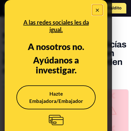
×
Hazte Maldit
o
Abrir menú
A las redes sociales les da
DESINFO
igual.
No, este vídeo no es de
"doctores, enfermeras, policías
A nosotros no.
y bomberos" protestando en
Ayúdanos a
Francia contra el "nuevo orden
investigar.
mundial" y la "plandemia"
Publicado el
Feb 8, 2021, 11:42:28 AM
Actualizado el
Mar 1, 2021, 8:16:00 AM
Hazte
Embajadora/Embajador