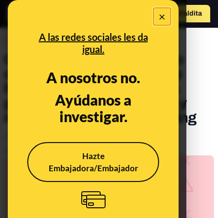
×
Hazte Maldit
o
Abrir menú
A las redes sociales les da
DESINFO
igual.
Cuidado con este supuesto
correo de Amazon que dice
A nosotros no.
haberte seleccionado para
Ayúdanos a
participar en una encuesta y
investigar.
recibir un premio: es phishing
Timo
Publicado el
Feb 17, 2021, 1:38:00 PM
Hazte
Embajadora/Embajador