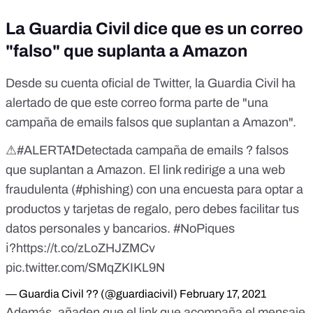
La Guardia Civil dice que es un correo
"falso" que suplanta a Amazon
Desde su cuenta oficial de Twitter, la Guardia Civil ha
alertado de que este correo forma parte de "una
campaña de emails falsos que suplantan a Amazon".
⚠
#ALERTA
❗Detectada campaña de emails ? falsos
que suplantan a Amazon. El link redirige a una web
fraudulenta (
#phishing
) con una encuesta para optar a
productos y tarjetas de regalo, pero debes facilitar tus
datos personales y bancarios.
#NoPiques
ℹ?
https://t.co/zLoZHJZMCv
pic.twitter.com/SMqZKIKL9N
— Guardia Civil ?? (@guardiacivil)
February 17, 2021
Además, añaden que el link que acompaña el mensaje