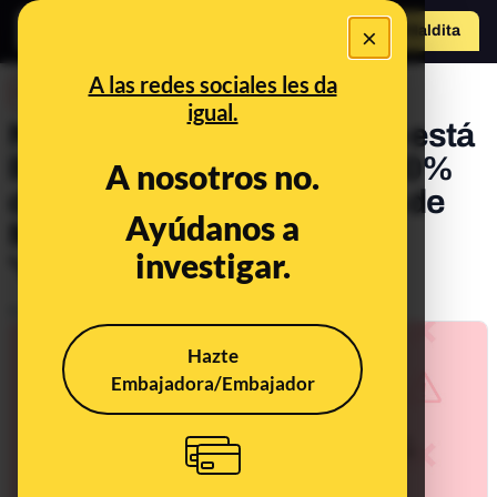
×
Hazte Maldit
a
Abrir menú
A las redes sociales les da
DESINFO
igual.
No, el Banco Santander no está
llamando para ofrecer un 30%
A nosotros no.
de descuento en la factura de
Ayúdanos a
Movistar: es un caso de
investigar.
'vishing'
Publicado el
Jan 21, 2021, 1:01:25 PM
Hazte
Embajadora/Embajador