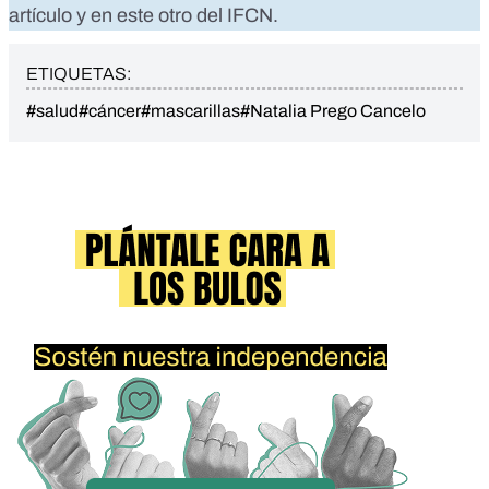
artículo
y
en este otro
del IFCN.
ETIQUETAS:
#salud
#cáncer
#mascarillas
#Natalia Prego Cancelo