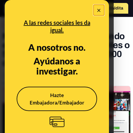
×
Hazte Maldit
o
Abrir menú
A las redes sociales les da
DESINFO
igual.
No, Amazon no está regalando
equipos informáticos, móviles o
A nosotros no.
50 premios de entre 50 y 5000
Ayúdanos a
dólares: es phishing
investigar.
Timo
Publicado el
Dec 23, 2020, 3:14:00 PM
Hazte
Embajadora/Embajador