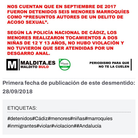
Primera fecha de publicación de este desmentido:
28/09/2018
ETIQUETAS:
#detenidos
#Cádiz
#menores
#niñas
#marroquíes
#inmigrantes
#violar
#violacion
##Andalucía