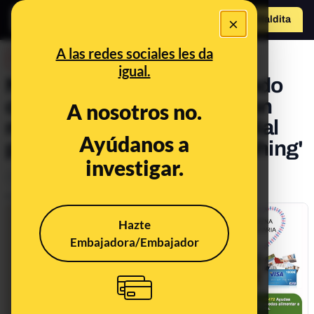
×
Hazte Maldit
a
Abrir menú
A las redes sociales les da
DESINFO
igual.
No, Caritas no está regalando
cupones de 1.000 euros con
A nosotros no.
motivo de esta crisis mundial
Ayúdanos a
por el coronavirus: es 'phishing'
investigar.
Timo
Publicado el
Nov 25, 2020, 11:38:00 AM
Hazte
Embajadora/Embajador