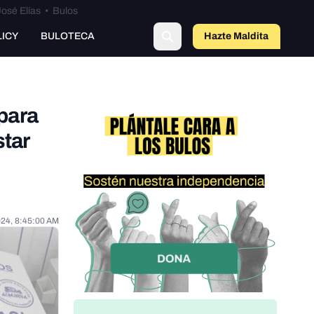
osé Elías
•
Bulos
LICY
BULOTECA
Hazte Maldit
o
 para
star
e
024, 8:45:00 AM