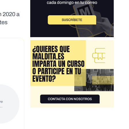
n 2020 a
tes
re
s…