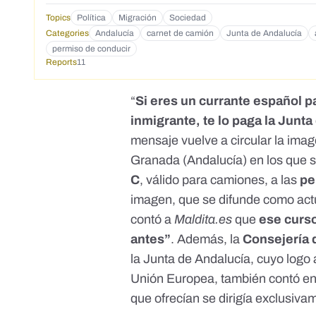
Topics
Política
Migración
Sociedad
Categories
Andalucía
carnet de camión
Junta de Andalucía
permiso de conducir
Reports
11
“
Si eres un currante español p
inmigrante, te lo paga la Junta
mensaje vuelve a circular la ima
Granada (Andalucía) en los que 
C
, válido para camiones, a las
pe
imagen, que se difunde como act
contó a
Maldita.es
que
ese curso
antes”
. Además, la
Consejería
la Junta de Andalucía, cuyo logo a
Unión Europea, también contó e
que ofrecían se dirigía exclusiva