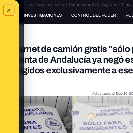
Bulos Ceuta
•
Limpieza de montes
•
Curanderos IA Instagram
•
Timo J
×
UNKING
INVESTIGACIONES
CONTROL DEL PODER
PO
 el carnet de camión gratis "sólo
y la Junta de Andalucía ya negó e
ón dirigidos exclusivamente a es
Actualizado el
Dec 10, 2