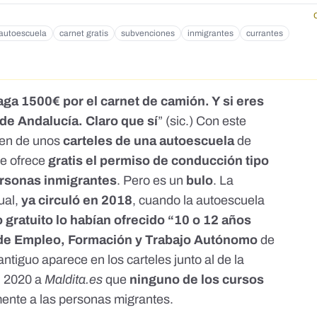
autoescuela
carnet gratis
subvenciones
inmigrantes
currantes
aga 1500€ por el carnet de camión. Y si eres
 de Andalucía. Claro que sí
” (sic.) Con este
gen de unos
carteles de una autoescuela
de
se ofrece
gratis el permiso de conducción tipo
rsonas inmigrantes
. Pero es un
bulo
. La
ual,
ya circuló en 2018
, cuando la autoescuela
 gratuito lo habían ofrecido “10 o 12 años
 de Empleo, Formación y Trabajo Autónomo
de
ntiguo aparece en los carteles junto al de la
n 2020 a
Maldita.es
que
ninguno de los cursos
mente a las personas migrantes.