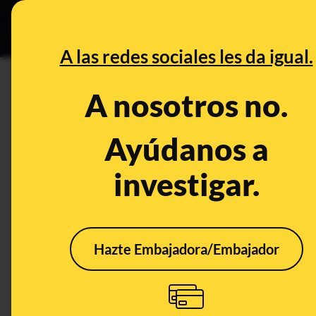
Grupos Ceuta
•
DESINFO
PREB
A las redes sociales les da igual.
DESINFO
A nosotros no.
No, estos carteles que ofrecen
inmigrantes" no son actuales 
Ayúdanos a
ofreciendo cursos de formaci
investigar.
colectivo
Publicado el
Nov 6, 2020, 1:55:00 PM
Hazte Embajadora/Embajador