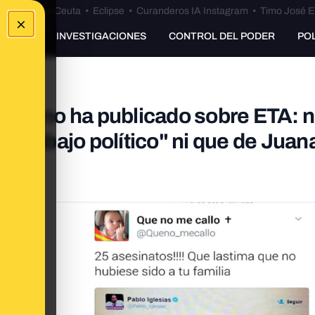
euta
•
Bulos Ceuta
•
Eclipse
•
Curanderos IA Instagram
•
Timo José E
×
UNKING
INVESTIGACIONES
CONTROL DEL PODER
PO
esias no ha publicado sobre ETA: n
an trabajo político" ni que de Juan
do"