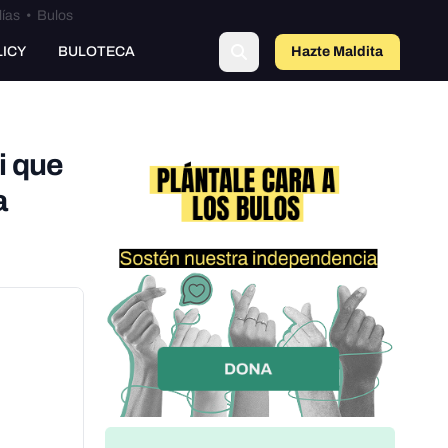
lías
•
Bulos
o
LICY
BULOTECA
Hazte Maldit
a
i que
a