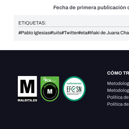
Fecha de primera publicación d
ETIQUETAS:
#Pablo Iglesias
#tuits
#Twitter
#eta
#Iñaki de Juana Ch
CÓMO T
Metodolog
Metodolog
Política d
Política de