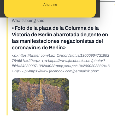
Ahora no
9/1/20
What's being said:
«Foto de la plaza de la Columna de la
Victoria de Berlín abarrotada de gente en
las manifestaciones negacionistas del
coronavirus de Berlín»
<p>https://twitter.com/Luz_QAnon/status/13000964721852
78465?s=20</p> <p>https://www.facebook.com/photo/?
fbid=3428999713824493&amp;set=pcb.342900303382416
1</p> <p>https://www.facebook.com/permalink.php?
story_fbid=10223194785835976&amp;id=1173020775</p>