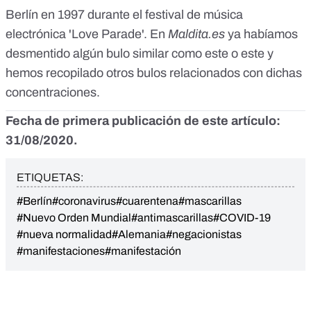
Berlín en 1997 durante el festival de música
electrónica 'Love Parade'. En
Maldita.es
ya habíamos
desmentido algún bulo similar como
este
o
este
y
hemos recopilado
otros bulos relacionados con dichas
concentraciones.
Fecha de primera publicación de este artículo:
31/08/2020.
ETIQUETAS:
#Berlín
#coronavirus
#cuarentena
#mascarillas
#Nuevo Orden Mundial
#antimascarillas
#COVID-19
#nueva normalidad
#Alemania
#negacionistas
#manifestaciones
#manifestación