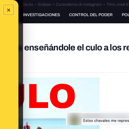
euta
•
Bulos Ceuta
•
Eclipse
•
Curanderos IA Instagram
•
Timo José E
×
UNKING
INVESTIGACIONES
CONTROL DEL PODER
PO
sonas enseñándole el culo a los 