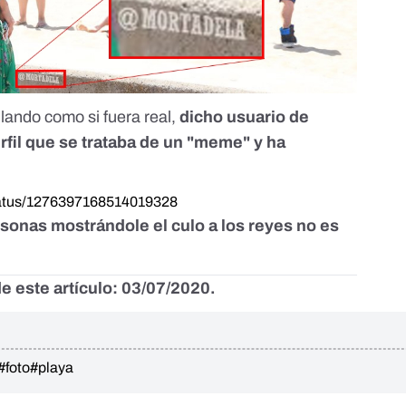
lando como si fuera real,
dicho usuario de
rfil que se trataba de un "meme" y ha
/status/1276397168514019328
rsonas mostrándole el culo a los reyes no es
e este artículo: 03/07/2020.
#foto
#playa