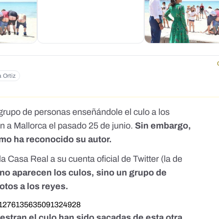
a Ortiz
 grupo de personas enseñándole el culo a los
on a Mallorca el pasado 25 de junio.
Sin embargo,
como ha reconocido su autor.
la Casa Real a su cuenta oficial de Twitter (la de
no aparecen los culos, sino un grupo de
otos a los reyes.
us/1276135635091324928
estran el culo han sido sacadas de
esta otra