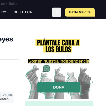
lías
•
Bulos
o
LICY
BULOTECA
Hazte Maldit
a
reyes