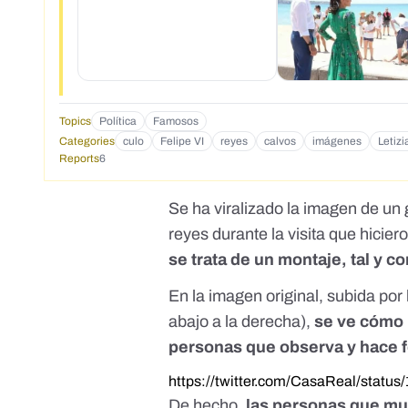
Topics
Política
Famosos
Categories
culo
Felipe VI
reyes
calvos
imágenes
Letizi
Reports
6
Se ha viralizado la imagen de un
reyes durante la visita que hicier
se trata de un montaje, tal y 
En la imagen original, subida por 
abajo a la derecha),
se ve cómo 
personas que observa y hace f
https://twitter.com/CasaReal/stat
De hecho,
las personas que mu