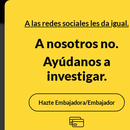
Especial C
DESINFO
PREB
A las redes sociales les da igual.
DESINFO
A nosotros no.
No, esta imagen de varias per
no es real: es un montaje
Ayúdanos a
investigar.
Publicado el
Jul 3, 2020, 11:54:00 AM
Hazte Embajadora/Embajador