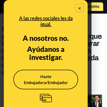
×
Hazte Maldit
o
Abrir menú
A las redes sociales les da
DESINFO
igual.
No, Pedro Sánchez no ha
anunciado un sistema para que
A nosotros no.
los españoles puedan generar
Ayúdanos a
dinero invirtiendo en bitcoin
investigar.
durante los 'meses que pueda
durar la emergencia' por el
coronavirus: es un timo
Hazte
Embajadora/Embajador
Timo
Tecnología
Publicado el
Jun 24, 2020, 11:24:00 AM