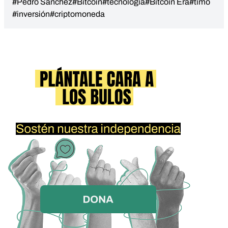
#Pedro Sánchez
#Bitcoin
#tecnología
#Bitcoin Era
#timo
#inversión
#criptomoneda