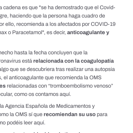
ta cadena es que "se ha demostrado que el Covid-
ngre, haciendo que la persona haga cuadro de
Por ello, recomienda a los afectados por COVID-19
ax o Paracetamol", es decir,
anticoagulante y
 hecho hasta la fecha concluyen que la
ronavirus está
relacionada con la coagulopatía
 algo que se descubriera tras realizar una autopsia
ás, el anticoagulante que recomienda la OMS
nes
relacionadas con “tromboembolismo venoso”
ecular, como os contamos
aquí
.
o la Agencia Española de Medicamentos y
omo la OMS sí que
recomiendan su uso
para
mo podéis leer
aquí
.