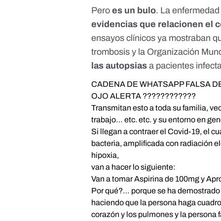
Pero
es un bulo
. La enfermeda
evidencias que relacionen el c
ensayos clínicos ya mostraban qu
trombosis y la Organización Mundi
las autopsias
a pacientes infect
CADENA DE WHATSAPP FALSA D
OJO ALERTA ????????????
Transmitan esto a toda su familia, v
trabajo… etc. etc. y su entorno en gen
Si llegan a contraer el Covid-19, el c
bacteria, amplificada con radiación
hipoxia,
van a hacer lo siguiente:
Van a tomar Aspirina de 100mg y Ap
Por qué?… porque se ha demostrado q
haciendo que la persona haga cuadro 
corazón y los pulmones y la persona f