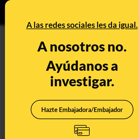
Especial C
DESINFO
PREB
A las redes sociales les da igual.
DESINFO
A nosotros no.
No, el coronavirus no es una 
electromagnética 5G ni se ha
Ayúdanos a
una autopsia realizada en Ita
investigar.
Publicado el
Jun 5, 2020, 5:00:00 PM
Hazte Embajadora/Embajador