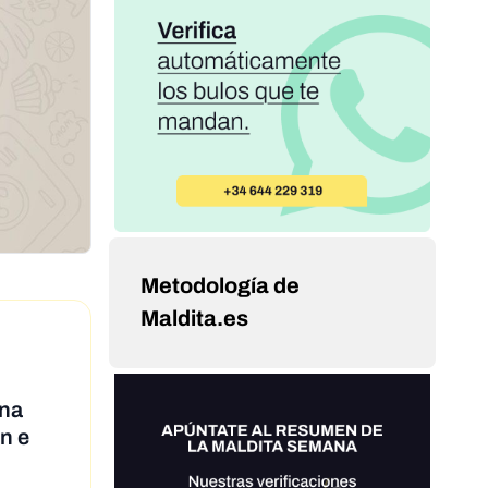
Metodología de
Maldita.es
una
n e