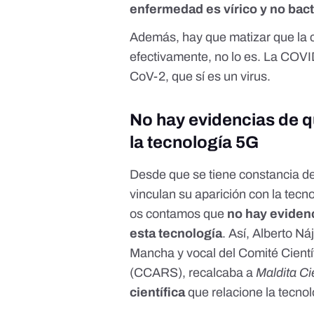
enfermedad es vírico y no bac
Además, hay que matizar que la c
efectivamente, no lo es. La COV
CoV-2, que sí es un virus.
No hay evidencias de q
la tecnología 5G
Desde que se tiene constancia d
vinculan su aparición con la tecn
os contamos que
no hay eviden
esta tecnología
. Así,
Alberto Ná
Mancha y vocal del Comité Cientí
(
CCARS
), recalcaba a
Maldita C
científica
que relacione la tecno