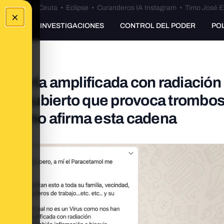
euta
•
Bulos Ceuta
•
Eclipse
•
Curanderos IA Instagram
•
Timo José E
×
UNKING
INVESTIGACIONES
CONTROL DEL PODER
PO
bacteria amplificada con radiación
 descubierto que provoca trombos
lia como afirma esta cadena