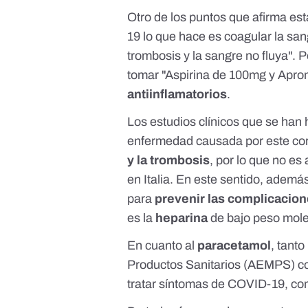
Otro de los puntos que afirma es
19 lo que hace es coagular la sa
trombosis y la sangre no fluya". 
tomar "Aspirina de 100mg y Apron
antiinflamatorios
.
Los estudios clínicos que se han
enfermedad causada por este co
y la trombosis
, por lo que no es
en Italia. En este sentido, adem
para
prevenir las complicacio
es la
heparina
de bajo peso mol
En cuanto al
paracetamol
, tant
Productos Sanitarios (AEMPS) c
tratar síntomas de COVID-19, co