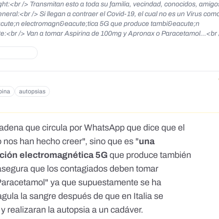
ght:<br /> Transmitan esto a toda su familia, vecindad, conocidos, amigo
eneral:<br /> Si llegan a contraer el Covid-19, el cual no es un Virus co
&oacute;n electromagn&eacute;tica 5G que produce tambi&eacute;n
nte:<br /> Van a tomar Aspirina de 100mg y Apronax o Paracetamol...<br 
lo que hace es coagular la sangre, haciendo que la persona haga cuadr
te;n y los pulmones y la persona fallezca r&aacute;pidamente por no po
de la OMS y le hicieron la autopsia a un cad&aacute;ver que muri&oacute;
las dem&aacute;s secciones del cuerpo y se dieron cuenta que las venas 
s llen</p>
bina
autopsias
adena que circula por WhatsApp que dice que el
 nos han hecho creer", sino que es "
una
iación electromagnética 5G
que produce también
 asegura que los contagiados deben tomar
 Paracetamol" ya que supuestamente se ha
ula la sangre después de que en Italia se
 y realizaran la autopsia a un cadáver.