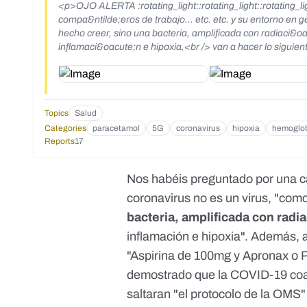
<p>OJO ALERTA :rotating_light::rotating_light::rotating_li
compa&ntilde;eros de trabajo... etc. etc. y su entorno en g
hecho creer, sino una bacteria, amplificada con radiaci
inflamaci&oacute;n e hipoxia,<br /> van a hacer lo siguie
qu&eacute;?... porque se ha demostrado que el Covid-19 
trombosis y la sangre no fluya y no oxigene el coraz&oacu
respirar.<br /> En Italia mandaron al carajo el protocolo 
19, cortaron el cuerpo y abrieron los brazos y piernas y 
Topics
Salud
dilatadas y la sangre coagulada y todas las venas y arteria
Categories
paracetamol
5G
coronavirus
hipoxia
hemoglo
Reports
17
Nos habéis preguntado por una c
coronavirus no es un virus, "como
bacteria, amplificada con rad
inflamación e hipoxia". Además,
"Aspirina de 100mg y Apronax o
demostrado que la COVID-19 coag
saltaran "el protocolo de la OMS"