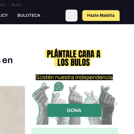
lías
•
Bulos
LICY
BULOTECA
Hazte Maldit
o
 en