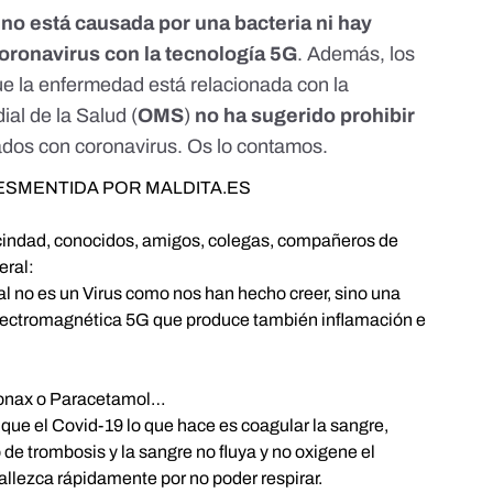
d
no está causada por una bacteria
ni hay
oronavirus con la tecnología 5G
. Además, los
e la enfermedad está relacionada con la
al de la Salud (
OMS
)
no ha sugerido prohibir
ados con coronavirus. Os lo contamos.
ESMENTIDA POR MALDITA.ES
ecindad, conocidos, amigos, colegas, compañeros de
eral:
ual no es un Virus como nos han hecho creer, sino una
 electromagnética 5G que produce también inflamación e
ronax o Paracetamol…
ue el Covid-19 lo que hace es coagular la sangre,
de trombosis y la sangre no fluya y no oxigene el
allezca rápidamente por no poder respirar.