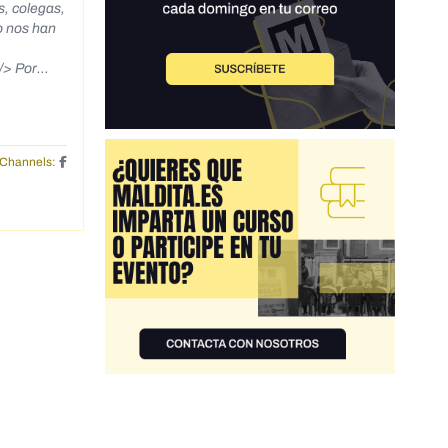
s, colegas,
mo nos han
/> Por
o de
der
 por Covid-
estaban
Channels: