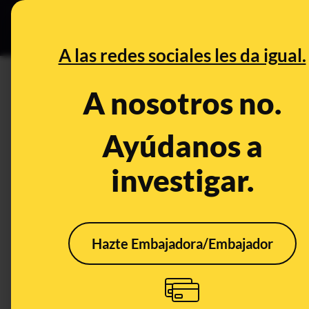
Especial C
DESINFO
PREB
A las redes sociales les da igual.
DESINFO
A nosotros no.
No, Cruz Roja no está dando ta
cadena de WhatsApp: es phis
Ayúdanos a
investigar.
Timo
Hazte Embajadora/Embajador