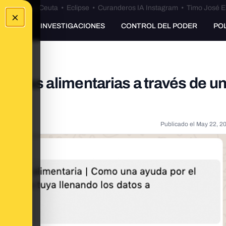
euta
•
Bulos Ceuta
•
Eclipse
•
Curanderos IA Instagram
•
Timo José E
×
UNKING
INVESTIGACIONES
CONTROL DEL PODER
PO
rjetas alimentarias a través de u
hing
Publicado el
May 22, 2