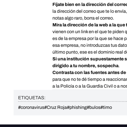
Fíjate bien en la dirección del corre
la dirección del correo que te lo enví
notas algo raro, borra el correo.
Mira la dirección de la web a la que 
vienen con un link en el que te piden 
es de la empresa por la que se hace 
esa empresa, no introduzcas tus datos.
último punto, ese es el dominio real 
Si una institución supuestamente s
dirigido a tu nombre, sospecha
.
Contrasta con las fuentes antes de 
para que no te dé tiempo a reacciona
a la Policía o a la Guardia Civil o a 
ETIQUETAS:
#coronavirus
#Cruz Roja
#phishing
#bulos
#timo