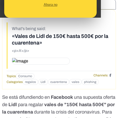
SHARE:
Ahora no
5/16/20
What's being said:
«Vales de Lidl de 150€ hasta 500€ por la
cuarentena»
<p>X</p>
Channels:
Topics
Consumo
Categories
regalos
Lidl
cuarentena
vales
phishing
Se está difundiendo en
Facebook
una supuesta oferta
de
Lidl
para regalar
vales de "150€ hasta 500€" por
la cuarentena
durante la crisis del coronavirus. Para