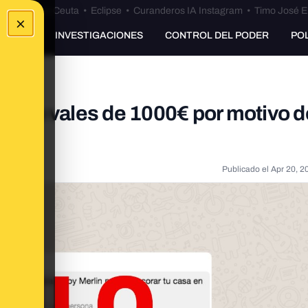
euta
•
Bulos Ceuta
•
Eclipse
•
Curanderos IA Instagram
•
Timo José E
×
UNKING
INVESTIGACIONES
CONTROL DEL PODER
PO
lando vales de 1000€ por motivo d
Publicado el
Apr 20, 2