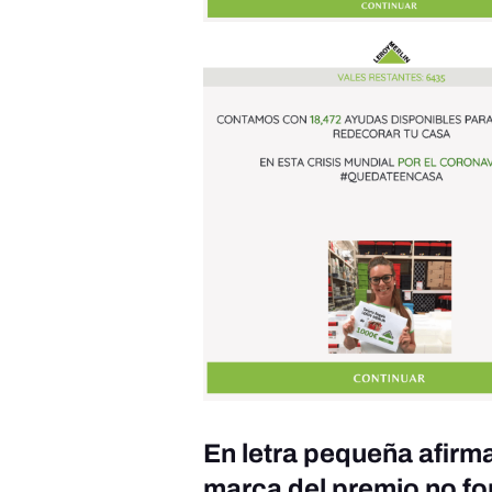
En letra pequeña afirma
marca del premio no fo