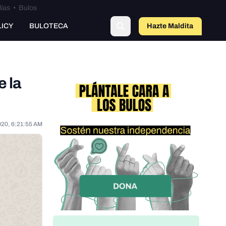
lías
•
Bulos
LICY
BULOTECA
Hazte Maldit
o
e la
020, 6:21:55 AM