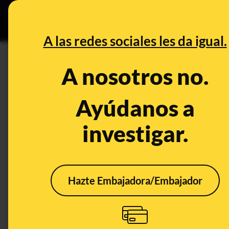
Especial C
DESINFO
PREB
A las redes sociales les da igual.
DESINFO
A nosotros no.
No, Leroy Merlin no está rega
cuarentena por el coronavirus
Ayúdanos a
investigar.
Timo
Hazte Embajadora/Embajador