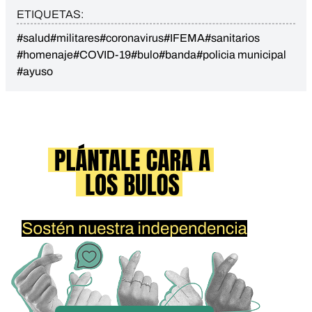
ETIQUETAS:
#salud
#militares
#coronavirus
#IFEMA
#sanitarios
#homenaje
#COVID-19
#bulo
#banda
#policia municipal
#ayuso