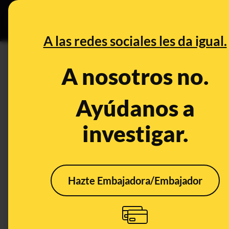
Grupos Ceuta
•
DESINFO
PREB
A las redes sociales les da igual.
DESINFO
A nosotros no.
Cuidado con esta cadena que 
250€ por el coronavirus: se tra
Ayúdanos a
investigar.
Timo
Hazte Embajadora/Embajador