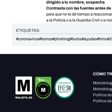
dirigido a tu nombre, sospecha
.
Contrasta con las fuentes antes de 
para que no te dé tiempo a reacciona
a la Policía o a la Guardia Civil o a 
ETIQUETAS:
#coronavirus
#bonos
#phishing
#bulos
#ayudas
#timo
#2
CÓMO T
Metodolog
Metodolog
Política d
Política de