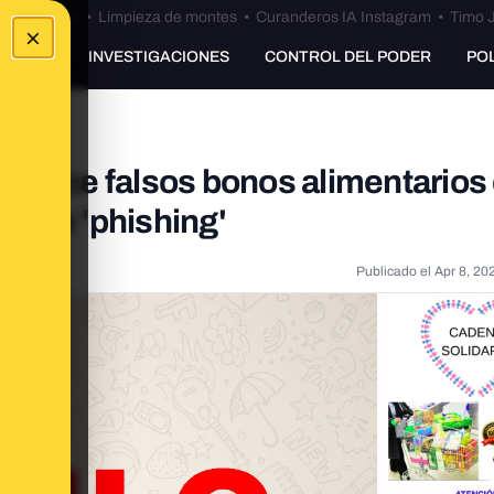
Bulos Ceuta
•
Limpieza de montes
•
Curanderos IA Instagram
•
Timo J
×
UNKING
INVESTIGACIONES
CONTROL DEL PODER
PO
ofrece falsos bonos alimentarios
ta de 'phishing'
Publicado el
Apr 8, 20