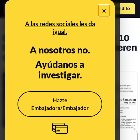
×
Hazte Maldit
o
Abrir menú
A las redes sociales les da
DESINFO
igual.
Este coronavirus es nuevo: 10
bulos conspirativos que quieren
A nosotros no.
que pienses lo contrario
Ayúdanos a
Publicado el
Mar 27, 2020, 8:40:00 AM
investigar.
Hazte
Embajadora/Embajador
SHARE: