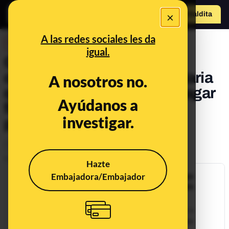
×
Hazte Maldit
a
Abrir menú
A las redes sociales les da
DESINFO
igual.
Cuidado con un supuesto
correo de la Agencia Tributaria
A nosotros no.
que reclama a empresas pagar
Ayúdanos a
facturas por los ERTE: es
investigar.
phishing
Timo
Publicado el
Mar 25, 2020, 12:55:33 PM
Hazte
Embajadora/Embajador