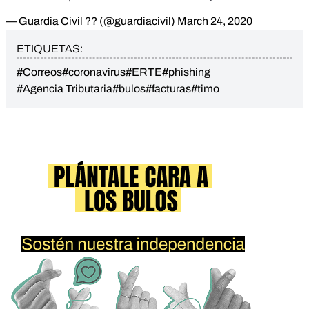
— Guardia Civil ?? (@guardiacivil)
March 24, 2020
ETIQUETAS:
#Correos
#coronavirus
#ERTE
#phishing
#Agencia Tributaria
#bulos
#facturas
#timo