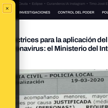
euta
•
Bulos Ceuta
•
Eclipse
•
Curanderos IA Instagram
•
Timo José E
×
UNKING
INVESTIGACIONES
CONTROL DEL PODER
PO
directrices para la aplicación del
 coronavirus: el Ministerio del Int