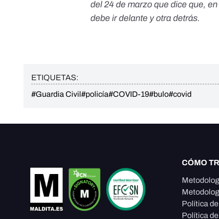
del 24 de marzo que dice que, en
debe ir delante y otra detrás.
ETIQUETAS:
#Guardia Civil
#policía
#COVID-19
#bulo
#covid
CÓMO T
Metodolog
Metodolog
Política d
Política de