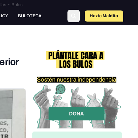
lías
•
Bulos
o
LICY
BULOTECA
Hazte Maldit
a
erior