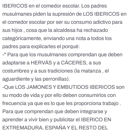
IBERICOS FORMAN PARTE DE LA RESPUESTA". (Que
IBERICOS en el comedor escolar. Los padres
circule por toda la red, sin parar, aunque lo recibamos
musulmanes piden la supresión de LOS IBERICOS en
repetido)
el comedor escolar por ser su consumo adictivo para
sus hijos , cosa que la alcaldesa ha rechazado
categóricamente, enviando una nota a todos los
padres para explicarles el porqué:
-" Para que los musulmanes comprendan que deben
adaptarse a HERVÁS y a CÁCERES, a sus
costumbres y a sus tradiciones (la matanza , el
aguardiente y las perronillas).
-Que LOS JAMONES Y EMBUTIDOS IBERICOS son
su modo de vida y por ello deben consumirlos con
frecuencia ya que es lo que les proporciona trabajo .
Para que comprendan que deben integrarse y
aprender a vivir bien y publicitar el IBERICO EN
EXTREMADURA, ESPAÑA Y EL RESTO DEL