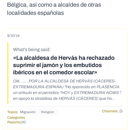
Bélgica, así como a alcaldes de otras
localidades españolas
9/30/19
What's being said:
«La alcaldesa de Hervás ha rechazado
suprimir el jamón y los embutidos
ibéricos en el comedor escolar»
Olé........POR LA ALCALDESA DE HERVÁS (CÁCERES-
EXTREMADURA-ESPAÑA) "Ha aparecido en PLASENCIA
un articulo en el periódico "HOY y EXTREMADURA NOWS ",
en apoyo la alcaldesa de HERVÁS (CÁCERES) que ha
rechazado suprimir EL JAMON Y LOS EMBUTIDOS
IBERICOS en el comedor escolar. Los padres musulmanes
Channels:
Topics
Migración
Religión
piden la supresión de LOS IBERICOS en el comedor escolar
Categories
por ser su consumo adictivo para sus hijos , cosa que la
Reports
130
alcaldesa ha rechazado categóricamente, enviando una