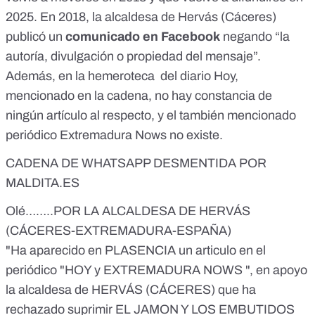
identidad, a su cultura, y a SUS IBÉRICOS a pesar de las
2025. En 2018, la alcaldesa de Hervás (Cáceres)
protestas de los padres musulmanes. - Que si
EXTREMADURA y España son tierra de acogida, no es el
publicó un
comunicado en Facebook
negando “la
Alcalde y su gobierno quien acoge a los extranjeros, sino el
autoría, divulgación o propiedad del mensaje”.
pueblo de HERVÁS en su conjunto. - Que comprendan, al
fin, que en EXTREMADURA con, y no a pesar de, SUS
Además, en la hemeroteca del diario Hoy,
EMBUTIDOS, sus raíces judeo-cristianas, sus árboles de
mencionado en la cadena, no hay constancia de
Navidad, sus iglesias, y sus fiestas religiosas, la religión
ningún artículo al respecto, y el también mencionado
debe quedarse en el estricto dominio privado, y la alcaldía
tiene razón cuando rehusa las exigencias de los emigrantes
periódico Extremadura Nows no existe.
musulmanes . - A los musulmanes, a los que no les gusten
LOS EMBUTIDOS IBERICOS y que no se encuentren bien
CADENA DE WHATSAPP DESMENTIDA POR
en EXTREMADURA, les recuerdo que existen 57 magníficos
MALDITA.ES
países musulmanes en el mundo, la mayoría de ellos medio
poblados y dispuestos a darles trabajo ordeñando camellas
Olé……..POR LA ALCALDESA DE HERVÁS
en el desierto. - Si habéis dejado vuestros países para venir
a HERVÁS y no para ir a otros países musulmanes, con
(CÁCERES-EXTREMADURA-ESPAÑA)
vuestras mismas costumbres, es porque habéis
"Ha aparecido en PLASENCIA un articulo en el
considerado que la vida y LOS IBERICOS en
periódico "HOY y EXTREMADURA NOWS ", en apoyo
EXTREMADURA es lo mejor del mundo mundial -
Preguntaos sólo una vez : ¿POR QUÉ SE ESTÁ MEJOR EN
la alcaldesa de HERVÁS (CÁCERES) que ha
EXTREMADURA, QUE EN EL LUGAR DE DONDE VENÍS?
rechazado suprimir EL JAMON Y LOS EMBUTIDOS
PUES, EN EFECTO, LOS JAMONES Y EMBUTIDOS