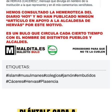
ETIQUETAS:
#islam
#musulmanes
#colegios
#jamón
#embutidos
#Cáceres
#Hervas
#Plasencia