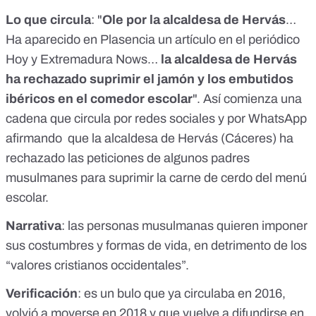
nota a todos los padres para explicarles el porqué: -" Para
Lo que circula
: "
Ole por la alcaldesa de Hervás
…
que los musulmanes comprendan que deben adaptarse a
HERVÁS y a CÁCERES, a sus costumbres y a sus
Ha aparecido en Plasencia un artículo en el periódico
tradiciones (la matanza , el aguardiente y las perronillas). -
Hoy y Extremadura Nows…
la alcaldesa de Hervás
Que LOS JAMONES Y EMBUTIDOS IBERICOS son su
ha rechazado suprimir el jamón y los embutidos
modo de vida y por ello deben consumirlos con frecuencia
ya que es lo que les proporciona trabajo . - Para que
ibéricos en el comedor escolar
". Así comienza una
comprendan que deben integrarse y aprender a vivir bien y
cadena que circula por redes sociales y por WhatsApp
publicitar el IBERICO EN EXTREMADURA, ESPAÑA Y EL
RESTO DEL MUNDO. - Para que comprendan que son ellos
afirmando que la alcaldesa de Hervás (Cáceres) ha
los que deben modificar su modo de vida y no los
rechazado las peticiones de algunos padres
HERVASENSES y EXTREMEÑOS, que los han acogido
musulmanes para suprimir la carne de cerdo del menú
generosamente , lo que no quita que también nos guste el
lechazo asado (para que vean que nosotros también somos
escolar.
generosos con sus costumbres y tradiciones y nos
solidarizamos con ellos). - Para que comprendan que los
Narrativa
: las personas musulmanas quieren imponer
HERVADENSES no son xenófobos ni racistas, puesto que
sus costumbres y formas de vida, en detrimento de los
han aceptado a numerosos emigrantes musulmanes (al
contrario que los musulmanes, que sólo aceptan a unos
“valores cristianos occidentales”.
pocos extranjeros no musulmanes en sus países y encima
les obligan a comer cus-cus). - Que los EXTREMEÑOS,
Verificación
: es un bulo que ya circulaba en 2016,
como otros muchos países, no piensan renunciar a su
volvió a moverse en 2018 y que vuelve a difundirse en