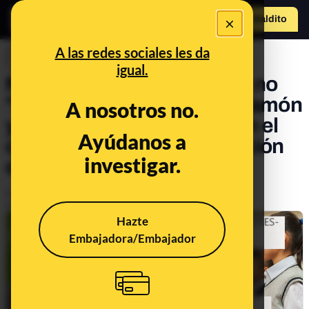
×
Hazte Maldit
o
Abrir menú
A las redes sociales les da
DESINFO
igual.
No, la alcaldesa de Hervás no
"ha rechazado suprimir el jamón
A nosotros no.
y los embutidos ibéricos en el
Ayúdanos a
comedor escolar" por petición
investigar.
de padres musulmanes
Publicado el
Feb 21, 2020, 9:15:00 AM
Actualizado el
Mar 1, 2025, 8:30:00 AM
Hazte
Embajadora/Embajador