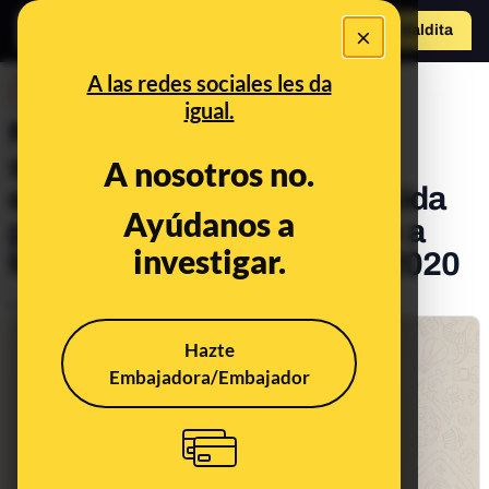
×
Hazte Maldit
o
Abrir menú
A las redes sociales les da
DESINFO
igual.
No, no hay un brote de
salmonela en el agua
A nosotros no.
embotellada Neval distribuida
Ayúdanos a
por Mercadona en Alicante a
investigar.
fecha de 20 de febrero de 2020
Publicado el
Feb 20, 2020, 9:14:00 AM
Hazte
Embajadora/Embajador