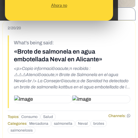
Ahora no
SHARE:
2/20/20
What's being said:
«Brote de salmonela en agua
embotellada Neval en Alicante»
<p>Copio informaci&oacute;n recibida :
⚠️⚠️⚠️Atenci&oacute;n Brote de Salmonela en el agua
Neval<br /> La Consejer&iacute;a de Sanidad ha detectado
un brote de salmonella kottbus en el agua embotellada de la
marca Neval, que se distribuye en los establecimientos de
Mercadona en Alicante, seg&uacute;n inform&oacute; este
departamento de Salud de la Generalitat.<br /> Ante la
sospecha epidemiol&oacute;gica de que el origen del brote
Channels:
Topics
Consumo
Salud
pod&iacute;a estar en el consumo de ese agua, la
Categories
Mercadona
salmonella
Neval
brotes
Direcci&oacute;n General de Salud P&uacute;blica
realiz&oacute; una inspecci&oacute;n sanitaria en la
salmonelosis
f&aacute;brica con toma de muestras, que detect&oacute;