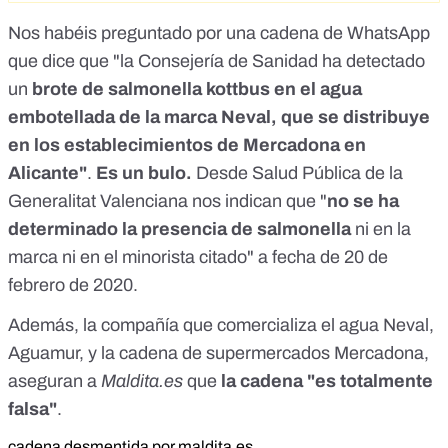
la presencia de ese microorganismo en el agua y fallos en su
Nos habéis preguntado por una cadena de WhatsApp
procesamiento.<br /> Por ello, se procedi&oacute; al cierre
temporal de la f&aacute;brica y al decomiso de la
que dice que "la Consejería de Sanidad ha detectado
producci&oacute;n, tanto en la f&aacute;brica como en
un
brote de salmonella kottbus en el agua
todos los puntos de distribuci&oacute;n. 70 ni&ntilde;os, y
embotellada de la marca Neval, que se distribuye
40 adultos han sido afectados por el brote de salmonela......
&nbsp; &nbsp; &nbsp; &nbsp; &nbsp; &nbsp; &nbsp;
en los establecimientos de Mercadona en
&nbsp; &nbsp; &nbsp; &nbsp; &nbsp; &nbsp; &nbsp;
Alicante"
.
Es un bulo.
Desde Salud Pública de la
&nbsp; &nbsp; &nbsp; &nbsp; Espero que no afecte a nadie
pero ese agua se ha consumido en nuestra oficina
Generalitat Valenciana nos indican que "
no se ha
recientemente.</p>
determinado la presencia de salmonella
ni en la
marca ni en el minorista citado" a fecha de 20 de
febrero de 2020.
Además,
la compañía que comercializa el agua Neval,
Aguamur
, y la cadena de supermercados Mercadona,
aseguran a
Maldita.es
que
la cadena "es totalmente
falsa"
.
cadena desmentida por maldita.es