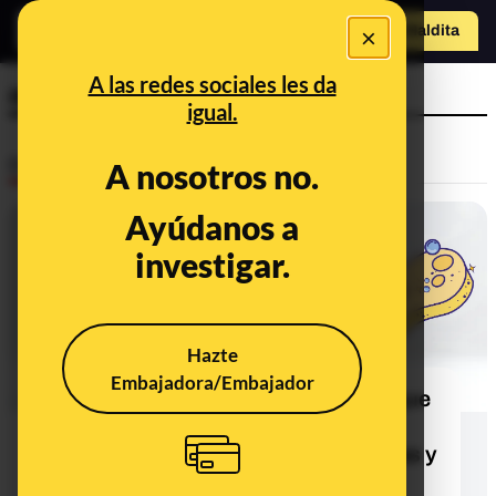
o
×
Hazte Maldit
a
Abrir menú
A las redes sociales les da
agua embotellada
igual.
Desinfo
A nosotros no.
Ayúdanos a
CONTEXTO
investigar.
Hazte
Embajadora/Embajador
Las botellas de agua reutilizables que
no se lavan regularmente pueden
acumular gran cantidad de bacterias y
microorganismos