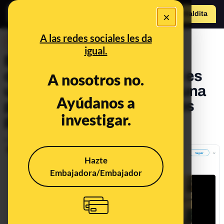
×
Hazte Maldit
a
Abrir menú
A las redes sociales les da
DESINFO
igual.
Este vídeo de mujeres
corriendo desnudas que ni es
A nosotros no.
una "manifa hembrista" ni una
Ayúdanos a
preparación del "boicot a los
investigar.
pasos de Málaga"
Publicado el
Feb 2, 2020, 5:12:00 PM
Hazte
Embajadora/Embajador