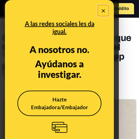
×
Hazte Maldit
o
Abrir menú
A las redes sociales les da
DESINFO
igual.
Cuidado con este mensaje que
te dice que puedes activar el
A nosotros no.
"modo oscuro" en WhatsApp
Ayúdanos a
pinchando en el enlace: es
investigar.
'phishing'
Timo
Publicado el
Jan 18, 2020, 3:21:00 PM
Hazte
Embajadora/Embajador