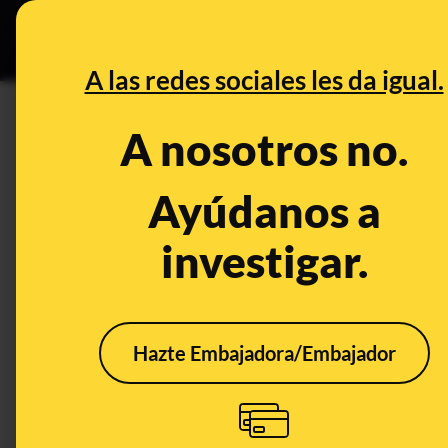
Grupos Ceuta
•
DESINFO
PREB
A las redes sociales les da igual.
DESINFO
A nosotros no.
No, DIA no "está regalando 25
cumpleaños"
Ayúdanos a
investigar.
Timo
Hazte Embajadora/Embajador