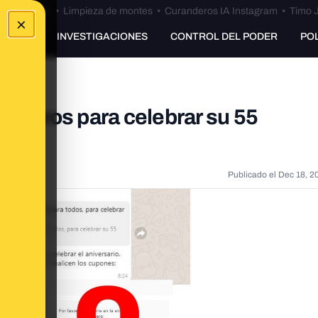
Bulos Ceuta
•
Limpieza de montes
•
Curanderos IA Instagram
•
Timo J
×
UNKING
INVESTIGACIONES
CONTROL DEL PODER
PO
0 euros para celebrar su 55
Publicado el
Dec 18, 2