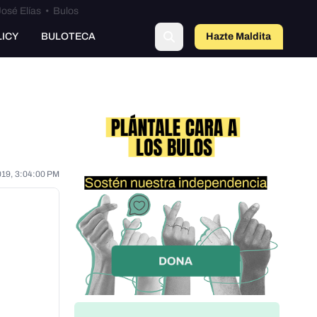
osé Elías
•
Bulos
LICY
BULOTECA
Hazte Maldit
a
019, 3:04:00 PM