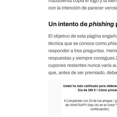
fraudulenta copia el logo y la id
con la intención de parecer verosí
Un intento de
phishing
El objetivo de esta página engañ
técnica que se conoce como
phis
responder a tres preguntas. Hemo
respuestas y siempre consigues
cupones restantes nunca varía a
que, antes de ser premiado, debe