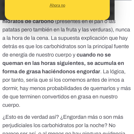
Es uno de esos mantras omnipresentes cuando
Ahora no
alguien quiere adelgazar o ponerse a dieta:
los
hidratos de carbono
(presentes en el pan o las
patatas pero también en la fruta y las verduras), nunca
a la hora de la cena. La supuesta explicación que hay
detrás es que los carbohidratos son la principal fuente
de energía de nuestro cuerpo y
cuando no se
queman en las horas siguientes, se acumula en
forma de grasa haciéndonos engordar
. La lógica,
por tanto, sería que si los comemos antes de irnos a
dormir, hay menos probabilidades de quemarlos y más
de que terminen convertidos en grasa en nuestro
cuerpo.
¿Esto es de verdad así? ¿Engordan más o son más
perjudiciales los carbohidratos por la noche? No
parece ser así, o al menos no hay ninguna evidencia