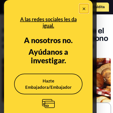
×
Hazte Maldit
a
Abrir menú
A las redes sociales les da
DESINFO
igual.
No, no hay evidencia de que el
pan y otros hidratos de carbono
A nosotros no.
engorden más por la noche
Ayúdanos a
Publicado el
Oct 21, 2019, 4:19:57 AM
investigar.
Hazte
Embajadora/Embajador
SHARE: