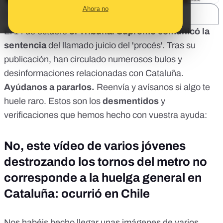
Ahora no
SHARE:
El 14 de octubre
el Tribunal Supremo comunicó la
sentencia
del llamado juicio del 'procés'. Tras su
publicación, han circulado numerosos bulos y
desinformaciones relacionadas con Cataluña.
Ayúdanos a pararlos.
Reenvía y avísanos si algo te
huele raro. Estos son los
desmentidos
y
verificaciones que hemos hecho con vuestra ayuda:
No, este vídeo de varios jóvenes
destrozando los tornos del metro no
corresponde a la huelga general en
Cataluña: ocurrió en Chile
Nos habéis hecho llegar unas imágenes de varios