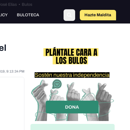
osé Elías
•
Bulos
LICY
BULOTECA
Hazte Maldit
a
el
019, 9:13:34 PM