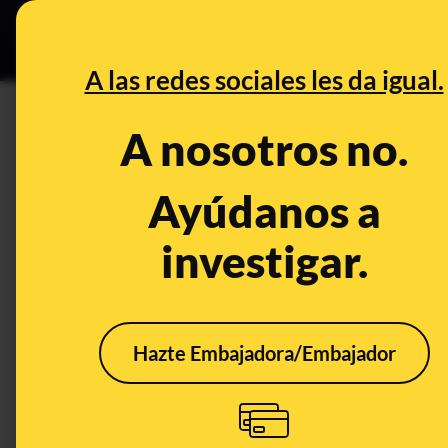
Grupos Ceuta
•
DESINFO
PREB
A las redes sociales les da igual.
DESINFO
A nosotros no.
Cuidado, este SMS para "recib
Banco Santander: es un timo
Ayúdanos a
investigar.
Timo
Hazte Embajadora/Embajador