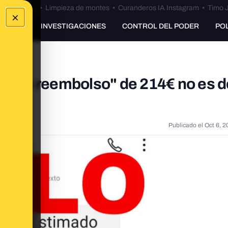
Bulos Ceuta
•
Limpieza de montes
•
Curanderos IA Instagram
•
Timo J
×
UNKING
INVESTIGACIONES
CONTROL DEL PODER
PO
ir un reembolso" de 214€ no es d
Publicado el
Oct 6, 2