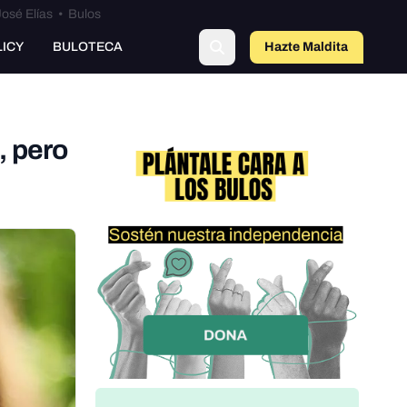
osé Elías
•
Bulos
LICY
BULOTECA
Hazte Maldit
a
, pero