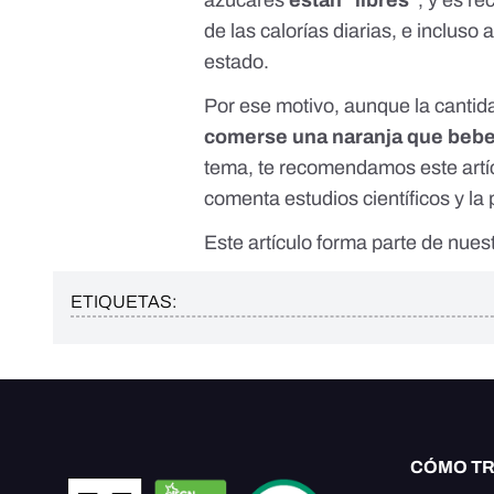
azúcares
están "libres"
, y
es re
de las calorías diarias, e inclus
estado.
Por ese motivo, aunque la canti
comerse una naranja que bebe
tema, te recomendamos
este artí
comenta estudios científicos y la
Este artículo forma parte de
nuest
ETIQUETAS:
CÓMO T