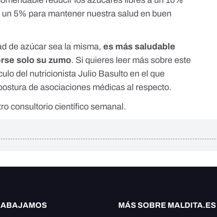
comendable
reducir los azúcares libres a un 10%
o a un 5% para mantener nuestra salud en buen
dad de azúcar sea la misma,
es más saludable
rse solo su zumo
. Si quieres leer más sobre este
culo
del nutricionista Julio Basulto en el que
 postura de asociaciones médicas al respecto.
ro consultorio
científico semanal.
RABAJAMOS
MÁS SOBRE MALDITA.ES