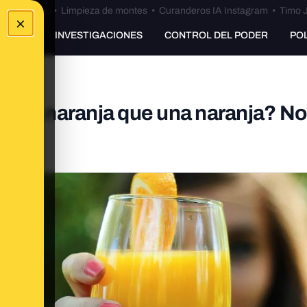
Bulos Ceuta
•
Limpieza de montes
•
Curanderos IA Instagram
•
Timo J
×
UNKING
INVESTIGACIONES
CONTROL DEL PODER
PO
 una naranja que una naranja? No
r