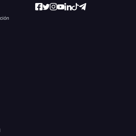
ación
l