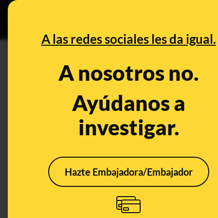
Grupos Ceuta
•
DESINFO
PREB
A las redes sociales les da igual.
DESINFO
A nosotros no.
¿Tiene más azúcar el zumo de
su efecto en tu cuerpo es peo
Ayúdanos a
investigar.
Publicado el
Sep 18, 2019, 5:03:28 PM
Hazte Embajadora/Embajador