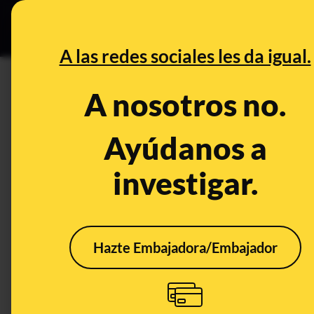
Grupos Ceuta
•
DESINFO
PREB
A las redes sociales les da igual.
DESINFO
A nosotros no.
¿Qué sabemos sobre la supues
alumna que dibujó la bandera
Ayúdanos a
investigar.
Publicado el
Jun 19, 2019, 8:37:24 AM
Hazte Embajadora/Embajador