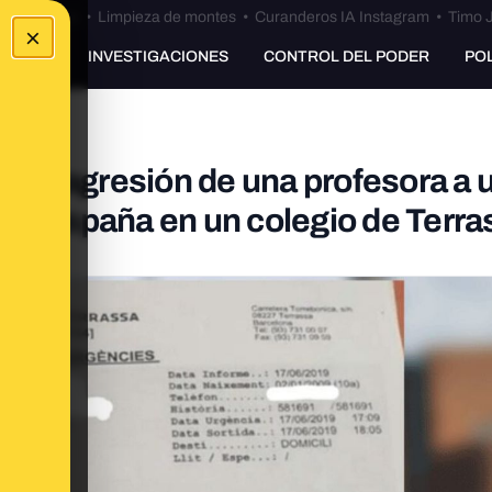
Bulos Ceuta
•
Limpieza de montes
•
Curanderos IA Instagram
•
Timo J
×
UNKING
INVESTIGACIONES
CONTROL DEL PODER
PO
ta agresión de una profesora a 
 de España en un colegio de Terr