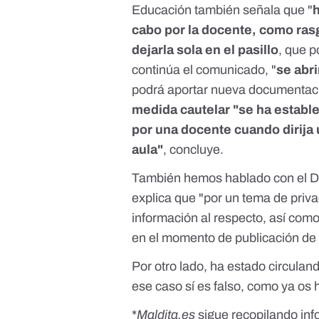
Educación también señala que "
cabo por la docente, como rasg
dejarla sola en el pasillo
, que p
continúa el comunicado, "
se abri
podrá aportar nueva documentació
medida cautelar "se ha establ
por una docente cuando dirija
aula"
, concluye.
También hemos hablado con el De
explica que "por un tema de priv
información al respecto, así como
en el momento de publicación de e
Por otro lado, ha estado circula
ese caso sí es falso, como ya o
*
Maldita.es
sigue recopilando inf