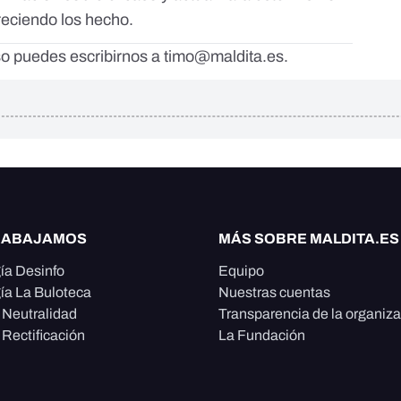
reciendo los hecho.
aso puedes escribirnos a
timo@maldita.es
.
RABAJAMOS
MÁS SOBRE MALDITA.ES
ía Desinfo
Equipo
ía La Buloteca
Nuestras cuentas
e Neutralidad
Transparencia de la organiz
 Rectificación
La Fundación