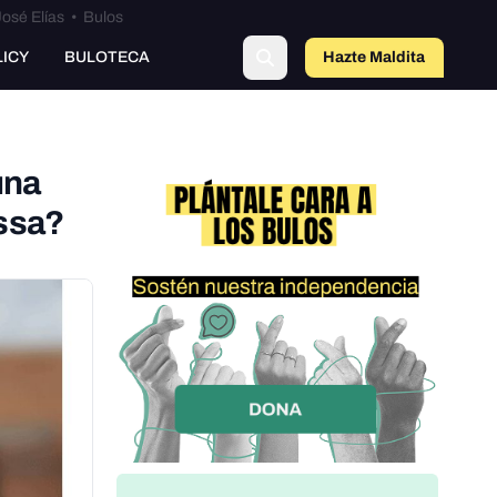
osé Elías
•
Bulos
LICY
BULOTECA
Hazte Maldit
a
una
assa?