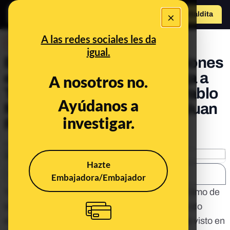
×
Hazte Maldit
a
Abrir menú
A las redes sociales les da
DESINFO
igual.
El timo de las falsas inversiones
en bitcoin se actualiza: llega a
A nosotros no.
Twitter y usa las caras de Pablo
Ayúdanos a
Motos, Florentino Pérez y Juan
investigar.
Roig
Publicado el
May 8, 2019, 1:54:08 PM
Hazte
SHARE:
Embajadora/Embajador
Ya os hemos hablado en varias ocasiones del
timo de
las falsas inversiones en bitcoin
y de cómo ha ido
evolucionando a lo largo del tiempo. Lo hemos visto en