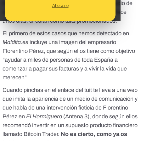
forma de web que imita la apariencia de un medio de
Ahora no
comunicación,
a través de anuncios
y, desde hace
unos días, circulan como tuits promocionados.
El primero de estos casos que hemos detectado en
Maldita.es
incluye una imagen del empresario
Florentino Pérez, que según ellos tiene como objetivo
"ayudar a miles de personas de toda España a
comenzar a pagar sus facturas y a vivir la vida que
merecen".
Cuando pinchas en el enlace del tuit te lleva a una web
que imita la apariencia de un medio de comunicación y
que habla de una intervención ficticia de Florentino
Pérez en
El Hormiguero
(Antena 3), donde según ellos
recomendó invertir en un supuesto producto financiero
llamado Bitcoin Trader.
No es cierto,
como ya os