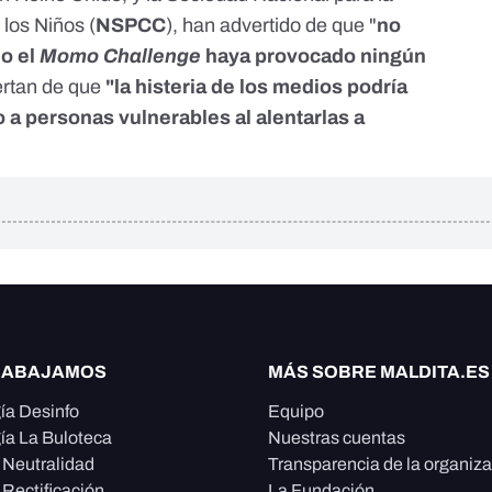
 los Niños
(
NSPCC
), han advertido de que "
no
io el
Momo Challenge
haya provocado ningún
ertan de que
"la histeria de los medios podría
 a personas vulnerables al alentarlas a
RABAJAMOS
MÁS SOBRE MALDITA.ES
ía Desinfo
Equipo
ía La Buloteca
Nuestras cuentas
e Neutralidad
Transparencia de la organiz
 Rectificación
La Fundación