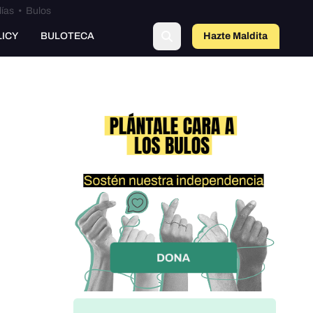
lías
•
Bulos
LICY
BULOTECA
Hazte Maldit
a