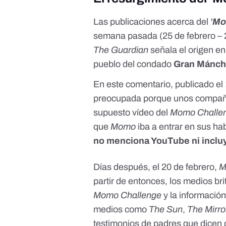
Las publicaciones acerca del
'
Mo
semana pasada (25 de febrero – 
The Guardian
señala el origen e
pueblo del condado
Gran Mánch
En este comentario, publicado el
preocupada porque unos compañero
supuesto vídeo del
Momo Challe
que
Momo
iba a entrar en sus ha
no menciona YouTube ni inclu
Días después, el 20 de febrero,
M
partir de entonces, los medios br
Momo Challenge
y la información
medios como
The Sun
,
The Mirro
testimonios de padres que dicen q