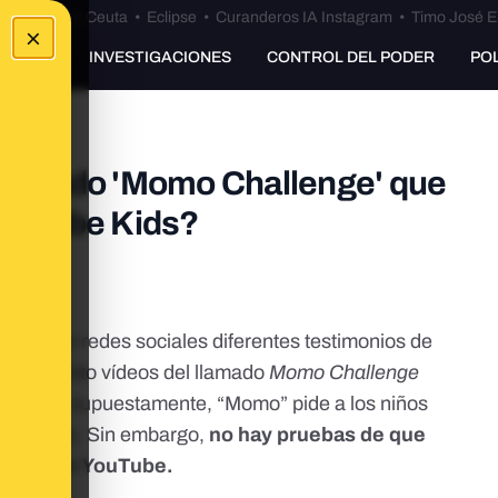
euta
•
Bulos Ceuta
•
Eclipse
•
Curanderos IA Instagram
•
Timo José E
×
UNKING
INVESTIGACIONES
CONTROL DEL PODER
PO
minado 'Momo Challenge' que
ouTube Kids?
lado por redes sociales diferentes testimonios de
s han visto vídeos del llamado
Momo Challenge
En ellos, supuestamente, “Momo” pide a los niños
sí mismos. Sin embargo,
no hay pruebas de que
lenge
en YouTube.