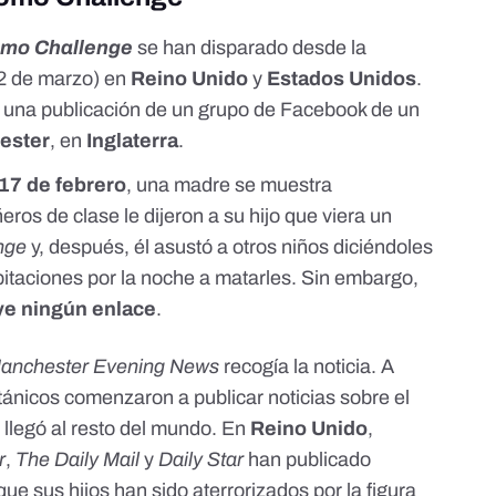
mo Challenge
se han disparado desde la
2 de marzo) en
Reino Unido
y
Estados Unidos
.
n una publicación de un grupo de Facebook de un
ester
, en
Inglaterra
.
17 de febrero
, una madre se muestra
s de clase le dijeron a su hijo que viera un
nge
y, después, él asustó a otros niños diciéndoles
bitaciones por la noche a matarles. Sin embargo,
ye ningún enlace
.
anchester Evening News
recogía la noticia. A
itánicos comenzaron a publicar noticias sobre el
 llegó al resto del mundo. En
Reino Unido
,
r
,
The Daily Mail
y
Daily Star
han publicado
ue sus hijos han sido aterrorizados por la figura