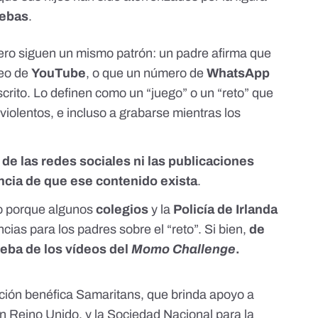
uebas
.
pero siguen un mismo patrón: un padre afirma que
deo de
YouTube
, o que un número de
WhatsApp
crito. Lo definen como un “juego” o un “reto” que
 violentos, e incluso a grabarse mientras los
 de las redes sociales ni las publicaciones
ncia de que ese contenido exista
.
o porque algunos
colegios
y la
Policía de Irlanda
ias para los padres sobre el “reto”. Si bien,
de
eba de los vídeos del
Momo Challenge
.
ación benéfica
Samaritans
, que brinda apoyo a
en Reino Unido, y la
Sociedad Nacional para la