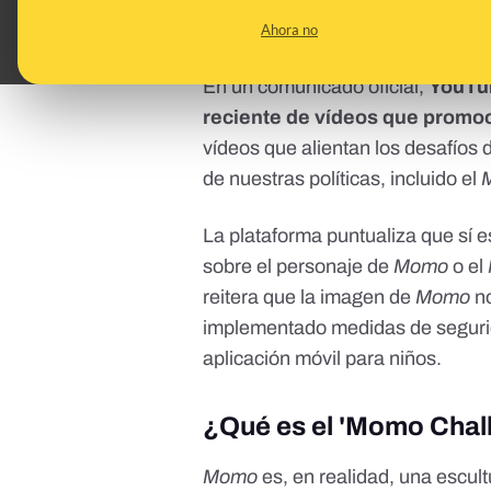
Ahora no
YouTube asegura que n
En un
comunicado oficial
,
YouTu
reciente de vídeos que promo
vídeos que alientan los desafíos 
de nuestras políticas, incluido el
La plataforma puntualiza que sí e
sobre el personaje de
Momo
o el
reitera que la imagen de
Momo
n
implementado medidas de segurida
aplicación móvil para niños.
¿Qué es el 'Momo Chal
Momo
es, en realidad, una escu