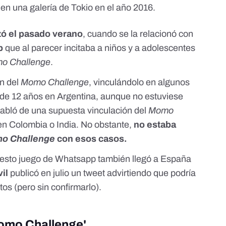
en una galería de Tokio en el año 2016.
izó el pasado verano
, cuando se la relacionó con
p
que al parecer incitaba a niños y a adolescentes
o Challenge
.
n del
Momo Challenge
, vinculándolo en algunos
a de 12 años en Argentina, aunque no estuviese
abló de una supuesta vinculación del
Momo
en Colombia o India. No obstante,
no estaba
o Challenge
con esos casos.
esto juego de Whatsapp también llegó a España
il
publicó en julio un
tweet
advirtiendo que podría
tos (pero sin confirmarlo).
Momo Challenge'