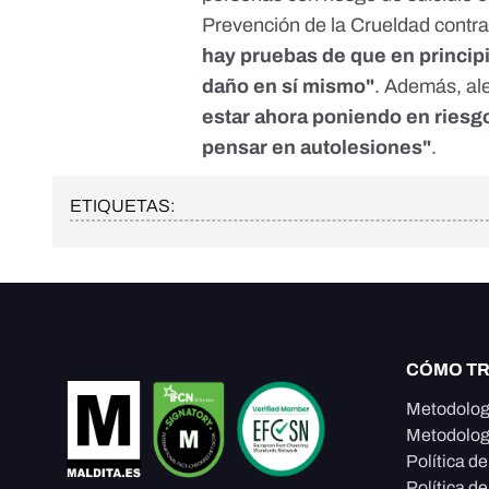
Prevención de la Crueldad contra
hay pruebas de que en princip
daño en sí mismo"
. Además, al
estar ahora poniendo en riesgo
pensar en autolesiones"
.
ETIQUETAS:
CÓMO T
Metodolog
Metodolog
Política d
Política de