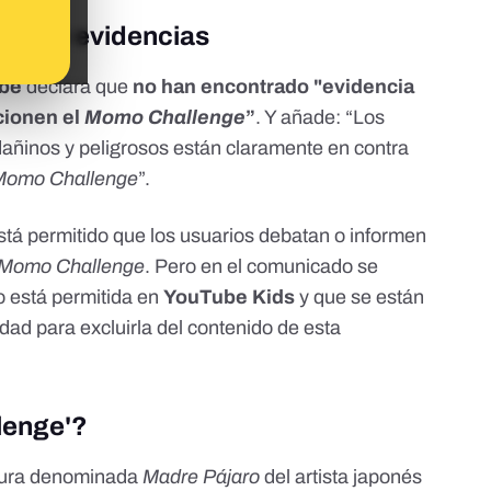
o hay evidencias
be
declara que
no han encontrado "evidencia
cionen el
Momo Challenge
”
. Y añade: “Los
dañinos y peligrosos están claramente en contra
Momo Challenge
”.
stá permitido que los usuarios debatan o informen
Momo Challenge
. Pero en el comunicado se
o está permitida en
YouTube Kids
y que se están
d para excluirla del contenido de esta
lenge'?
ltura denominada
Madre Pájaro
del artista japonés