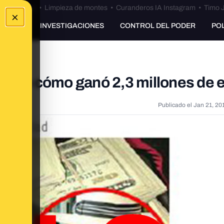
Bulos Ceuta
•
Limpieza de montes
•
Curanderos IA Instagram
•
Timo J
×
UNKING
INVESTIGACIONES
CONTROL DEL PODER
PO
elado cómo ganó 2,3 millones de 
Publicado el
Jan 21, 20