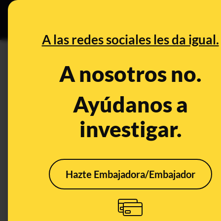
Grupos Ceuta
•
DESINFO
PREB
A las redes sociales les da igual.
DESINFO
A nosotros no.
No, Jesús Quintero no ha rev
Ayúdanos a
Timo
Tecnología
investigar.
Hazte Embajadora/Embajador