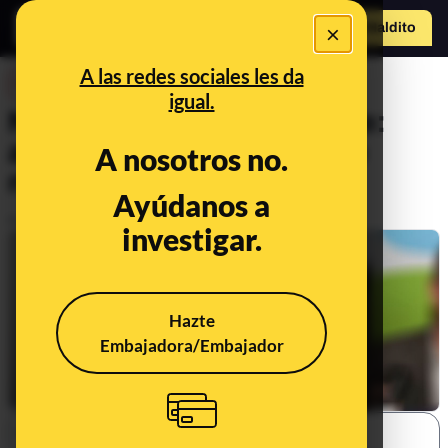
×
Hazte Maldit
o
Abrir menú
A las redes sociales les da
DESINFO
igual.
No, no es de Pérez-Reverte:
artículos, frases y tuits que
A nosotros no.
nunca escribió
Ayúdanos a
Publicado el
Sep 10, 2018, 8:03:09 AM
investigar.
Hazte
Embajadora/Embajador
SHARE: