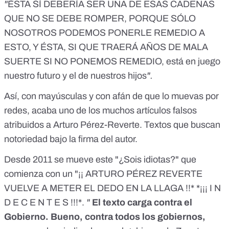
"
ÉSTA SÍ DEBERÍA SER UNA DE ESAS CADENAS
QUE NO SE DEBE ROMPER, PORQUE SÓLO
NOSOTROS PODEMOS PONERLE REMEDIO A
ESTO, Y ÉSTA, SI QUE TRAERÁ AÑOS DE MALA
SUERTE SI NO PONEMOS REMEDIO, está en juego
nuestro futuro y el de nuestros hijos
".
Así, con mayúsculas y con afán de que lo muevas por
redes, acaba uno de los muchos artículos falsos
atribuidos a Arturo Pérez-Reverte. Textos que buscan
notoriedad bajo la firma del autor.
Desde 2011 se mueve este "¿Sois idiotas?" que
comienza con un "¡¡ ARTURO PÉREZ REVERTE
VUELVE A METER EL DEDO EN LA LLAGA !!* *¡¡¡ I N
D E C E N T E S !!!*.
"
El texto carga contra el
Gobierno. Bueno, contra todos los gobiernos,